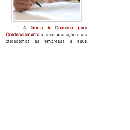
A
Tabela de Desconto para
Credenciamento
é mais uma ação onde
oferecemos as empresas e seus
colaboradores uma tabela diferenciada
de preços
com descontos para
consultas on-line
.
As empresas interessadas deverão
entrar em contato conosco para que a
proposta seja feita de acordo com o
perfil de cada empresa, visando as
necessidades, tipo de trabalho
realizado, e as condições para a
realização.